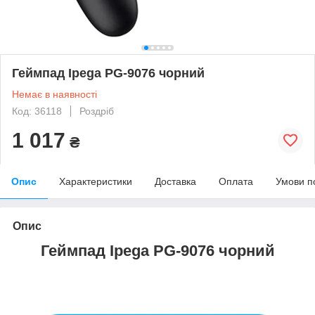
Геймпад Ipega PG-9076 чорний
Немає в наявності
Код: 36118
Роздріб
1 017
₴
Опис
Характеристики
Доставка
Оплата
Умови п
Опис
Геймпад Ipega PG-9076 чорний