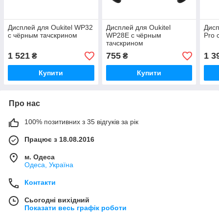
Дисплей для Oukitel WP32
Дисплей для Oukitel
Дисп
с чёрным тачскрином
WP28E с чёрным
Pro 
тачскрином
1 521
755
1 3
₴
₴
Купити
Купити
Про нас
100% позитивних з 35 відгуків за рік
Працює з 18.08.2016
м. Одеса
Одеса, Україна
Контакти
Сьогодні вихідний
Показати весь графік роботи