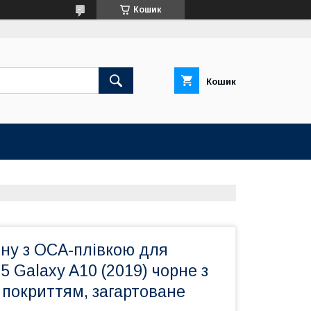
Кошик
Кошик
ину з OCA-плівкою для
 Galaxy A10 (2019) чорне з
покриттям, загартоване