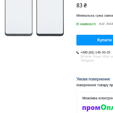
83 ₴
Мінімальна сума замов
В наявності
Код:
3564
Купити
+380 (63) 145-30-25
Зв'язок тількі Viber 
Telegram
повернення товару п