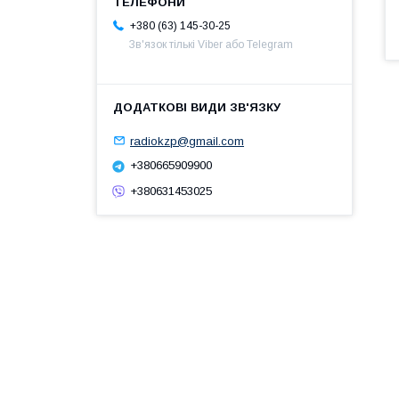
+380 (63) 145-30-25
Зв'язок тількі Viber або Telegram
radiokzp@gmail.com
+380665909900
+380631453025