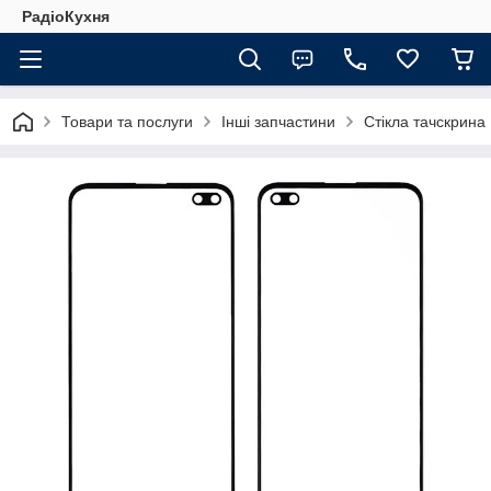
РадіоКухня
Товари та послуги
Інші запчастини
Стікла тачскрина