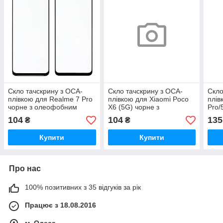
Скло тачскрину з OCA-
Скло тачскрину з OCA-
Скло
плівкою для Realme 7 Pro
плівкою для Xiaomi Poco
плів
чорне з олеофобним
X6 (5G) чорне з
Pro/
покриттям, загартоване
олеофобним покриттям,
оле
104
104
135
₴
₴
загартоване G+OCA Pro
зага
Купити
Купити
Про нас
100% позитивних з 35 відгуків за рік
Працює з 18.08.2016