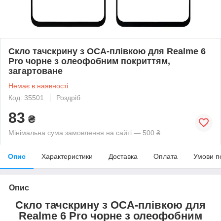
Скло тачскрину з OCA-плівкою для Realme 6
Pro чорне з олеофобним покриттям,
загартоване
Немає в наявності
Код: 35501
Роздріб
83
₴
Мінімальна сума замовлення на сайті — 500 ₴
Опис
Характеристики
Доставка
Оплата
Умови п
Опис
Скло тачскрину з OCA-плівкою для
Realme 6 Pro чорне з олеофобним