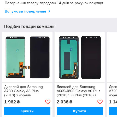
Повернення товару впродовж 14 днів за рахунок покупця
Всі умови повернення
Подібні товари компанії
Дисплей для Samsung
Дисплей для Samsung
Дис
A730 Galaxy A8 Plus
A605/J805 Galaxy A6 Plus
A720
(2018) з чорним
(2018)/ J8 Plus (2018) з
чор
тачскрином OLED
чорним тачскрином OLED
1 962
2 036
1 1
₴
₴
Купити
Купити