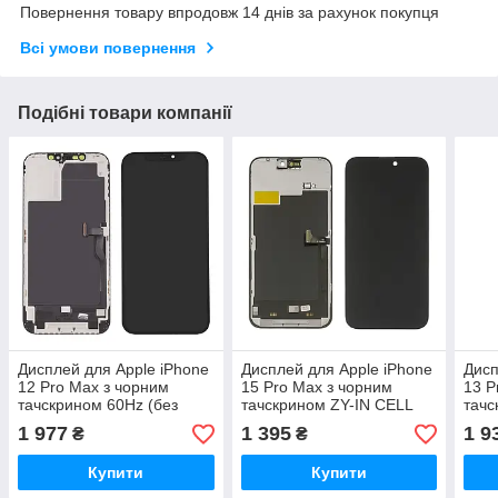
Повернення товару впродовж 14 днів за рахунок покупця
Всі умови повернення
Подібні товари компанії
Дисплей для Apple iPhone
Дисплей для Apple iPhone
Дисп
12 Pro Max з чорним
15 Pro Max з чорним
13 P
тачскрином 60Hz (без
тачскрином ZY-IN CELL
тачс
помилки) ZY-IN CELL FHD
HD+ без паковання
поми
1 977
1 395
1 9
₴
₴
Купити
Купити