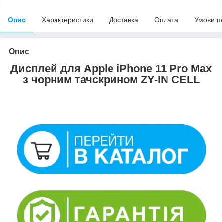
Опис
Характеристики
Доставка
Оплата
Умови п
Опис
Дисплей для Apple iPhone 11 Pro Max
з чорним тачскрином ZY-IN CELL