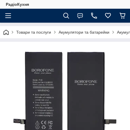
РадіоКухня
Товари та послуги
Акумулятори та батарейки
Акумул