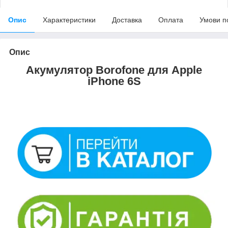
Опис
Характеристики
Доставка
Оплата
Умови п
Опис
Акумулятор Borofone для Apple
iPhone 6S