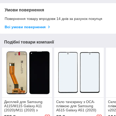
Умови повернення
Повернення товару впродовж 14 днів за рахунок покупця
Всі умови повернення
Подібні товари компанії
Дисплей для Samsung
Скло тачскрину з OCA-
Скло
A115/M115 Galaxy A11
плівкою для Samsung
плів
(2020)/M11 (2020) з
A515 Galaxy A51 (2020)
v202
чорним тачскрином
чорне з олеофобним
чор