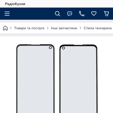
РадіоКухня
Товари та послуги
Інші запчастини
Стікла тачскрина