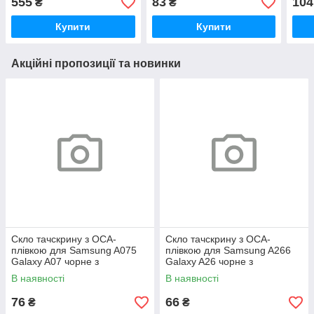
555
83
104
₴
₴
покриттям, загартоване
покр
Купити
Купити
Акційні пропозиції та новинки
Скло тачскрину з OCA-
Скло тачскрину з OCA-
плівкою для Samsung A075
плівкою для Samsung A266
Galaxy A07 чорне з
Galaxy A26 чорне з
олеофобним покриттям,
олеофобним покриттям,
В наявності
В наявності
загартоване G+OCA Pro
загартоване G+OCA Pro
76
66
₴
₴