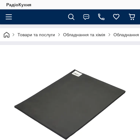
РадіоКухня
Товари та послуги
Обладнання та хімія
Обладнання 