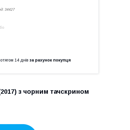
од:
34427
або
ротягом 14 днів
за рахунок покупця
(2017) з чорним тачскрином