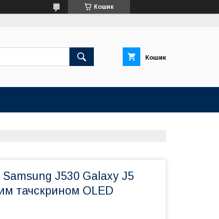
Кошик
Кошик
 Samsung J530 Galaxy J5
рним тачскрином OLED