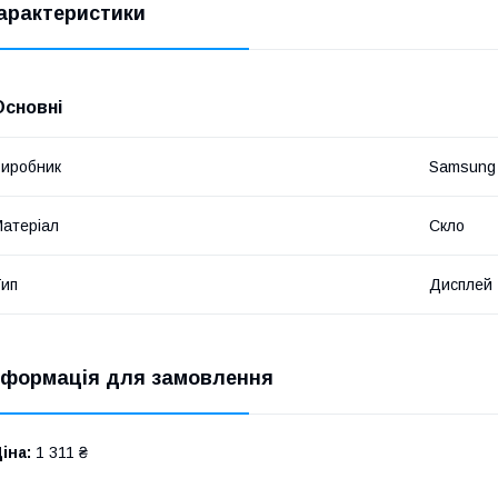
арактеристики
Основні
иробник
Samsung
атеріал
Скло
ип
Дисплей
нформація для замовлення
іна:
1 311 ₴