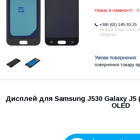
Немає в наявності
К
+380 (63) 145-30-25
Зв'язок тількі Viber 
Telegram
повернення товару п
Дисплей для Samsung J530 Galaxy J5 
OLED