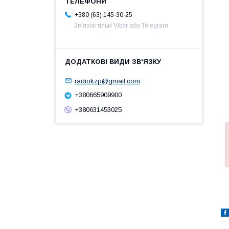
+380 (63) 145-30-25
Зв'язок тількі Viber або Telegram
radiokzp@gmail.com
+380665909900
+380631453025