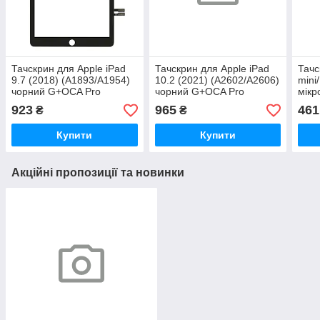
Тачскрин для Apple iPad
Тачскрин для Apple iPad
Тачс
9.7 (2018) (A1893/A1954)
10.2 (2021) (A2602/A2606)
mini/
чорний G+OCA Pro
чорний G+OCA Pro
мікр
Hom
923
965
461
₴
₴
Купити
Купити
Акційні пропозиції та новинки