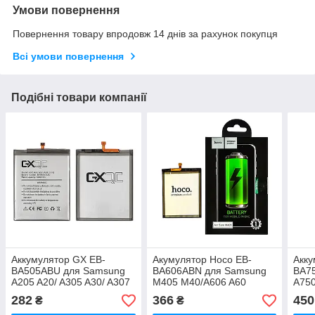
Умови повернення
Повернення товару впродовж 14 днів за рахунок покупця
Всі умови повернення
Подібні товари компанії
Аккумулятор GX EB-
Акумулятор Hoco EB-
Акку
BA505ABU для Samsung
BA606ABN для Samsung
BA7
A205 A20/ A305 A30/ A307
M405 M40/A606 A60
A750
A30s/ A505 A50
(201
282
366
450
₴
₴