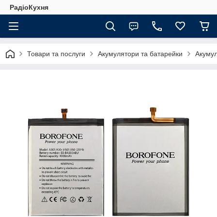
РадіоКухня
Товари та послуги
Акумулятори та батарейки
Акумул