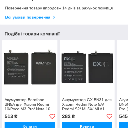
Повернення товару впродовж 14 днів за рахунок покупця
Всі умови повернення
Подібні товари компанії
Акумулятор Borofone
Аккумулятор GX BN31 для
Акум
BN5A для Xiaomi Redmi
Xiaomi Redmi Note 5A/
BN5C
10/Poco M3 Pro/ Note 10
Redmi S2/ Mi 5X/ Mi A1
Pro 
(5G)
(5G)
513
282
545
₴
₴
Купити
Купити