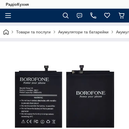
РадіоКухня
Товари та послуги
Акумулятори та батарейки
Акумул