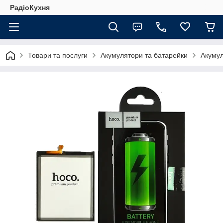
РадіоКухня
Товари та послуги
Акумулятори та батарейки
Акуму