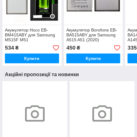
Акумулятор Hoco EB-
Акумулятор Borofone EB-
Акум
BM415ABY для Samsung
BA515ABY для Samsung
BA1
M515F M51
A515 A51 (2020)
A145
534
450
335
₴
₴
Купити
Купити
Акційні пропозиції та новинки