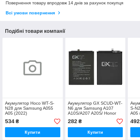
Повернення товару впродовж 14 днів за рахунок покупця
Всі умови повернення
Подібні товари компанії
Акумулятор Hoco WT-S-
Акумулятор GX SCUD-WT-
Акум
N28 для Samsung A055
N6 для Samsung A107
S-N2
A05 (2022)
A10S/A207 A20S/ Honor
A05 
Holly 2 Plus
534
282
492
₴
₴
Купити
Купити