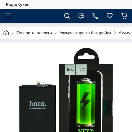
РадіоКухня
Товари та послуги
Акумулятори та батарейки
Акуму