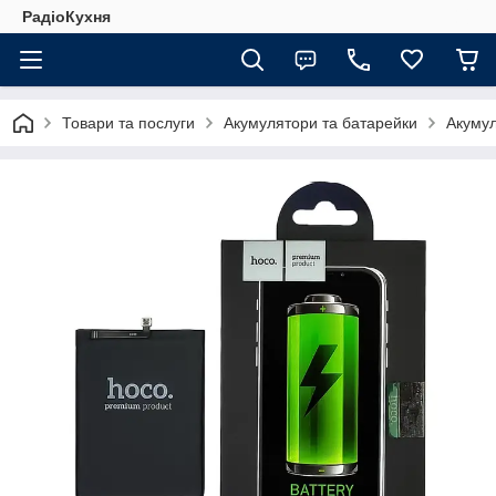
РадіоКухня
Товари та послуги
Акумулятори та батарейки
Акуму