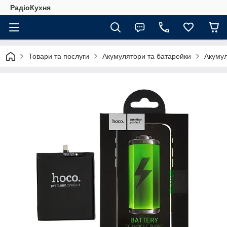
РадіоКухня
Товари та послуги
Акумулятори та батарейки
Акуму