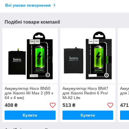
Всі умови повернення
Подібні товари компанії
Аккумулятор Hoco BN50
Аккумулятор Hoco BN47
Акку
для Xiaomi Mi Max 2 (89 x
для Xiaomi Redmi 6 Pro/
для 
64 x 4 мм)
Mi A2 Lite
408
513
471
₴
₴
Купити
Купити