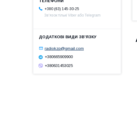
+380 (63) 145-30-25
Зв'язок тількі Viber або Telegram
radiokzp@gmail.com
+380665909900
+380631453025