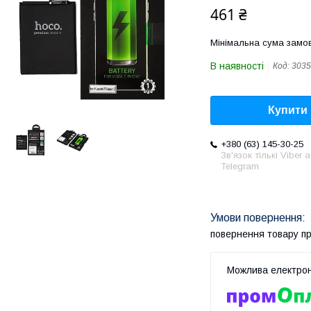
461 ₴
Мінімальна сума замов
В наявності
Код:
3035
Купити
+380 (63) 145-30-25
Зв'язок тількі Viber 
Telegram
повернення товару п