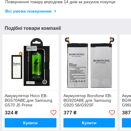
Повернення товару впродовж 14 днів за рахунок покупця
Всі умови повернення
Подібні товари компанії
Аккумулятор Hoco EB-
Акумулятор Borofone EB-
Акум
BG570ABE для Samsung
BG920ABE для Samsung
BG9
G570 J5 Prime
G920 S6/G920F
G96
324
377
387
₴
₴
Купити
Купити