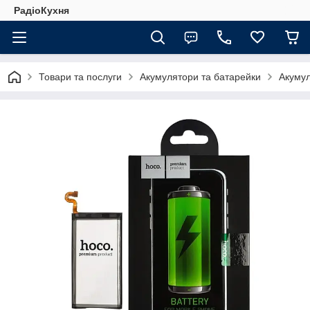
РадіоКухня
Товари та послуги
Акумулятори та батарейки
Акуму