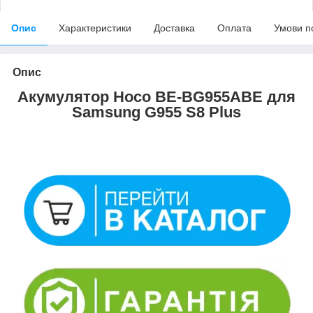
Опис
Характеристики
Доставка
Оплата
Умови п
Опис
Акумулятор Hoco BE-BG955ABE для
Samsung G955 S8 Plus