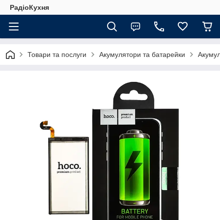
РадіоКухня
Товари та послуги
Акумулятори та батарейки
Акуму