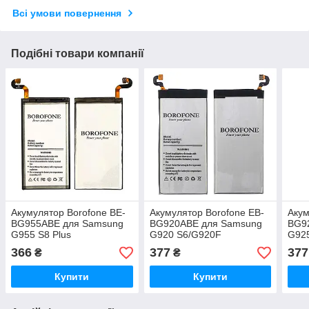
Всі умови повернення
Подібні товари компанії
Акумулятор Borofone BE-
Акумулятор Borofone EB-
Акум
BG955ABE для Samsung
BG920ABE для Samsung
BG9
G955 S8 Plus
G920 S6/G920F
G92
366
377
377
₴
₴
Купити
Купити