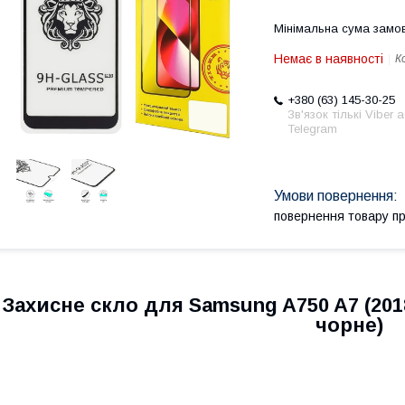
Мінімальна сума замов
Немає в наявності
К
+380 (63) 145-30-25
Зв'язок тількі Viber 
Telegram
повернення товару п
Захисне скло для Samsung A750 A7 (2018) 
чорне)