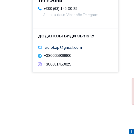
+380 (63) 145-30-25
Зв'язок тількі Viber або Telegram
radiokzp@gmail.com
+380665909900
+380631453025