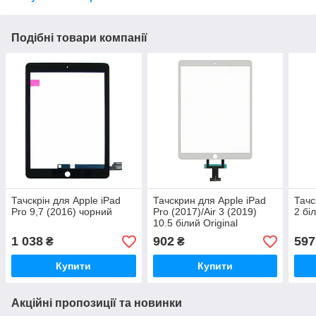
Подібні товари компанії
Тачскрін для Apple iPad
Тачскрин для Apple iPad
Тачс
Pro 9,7 (2016) чорний
Pro (2017)/Air 3 (2019)
2 бі
10.5 білий Original
1 038
902
597
₴
₴
Купити
Купити
Акційні пропозиції та новинки