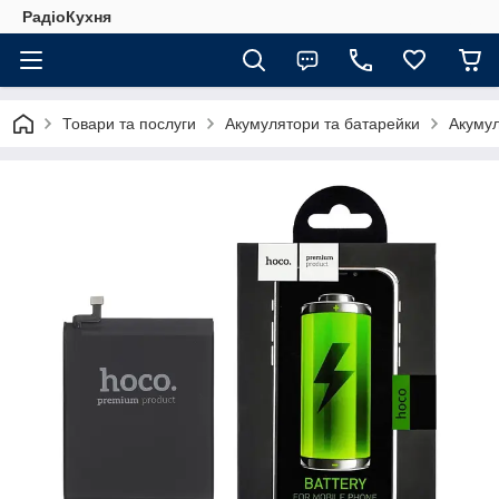
РадіоКухня
Товари та послуги
Акумулятори та батарейки
Акуму