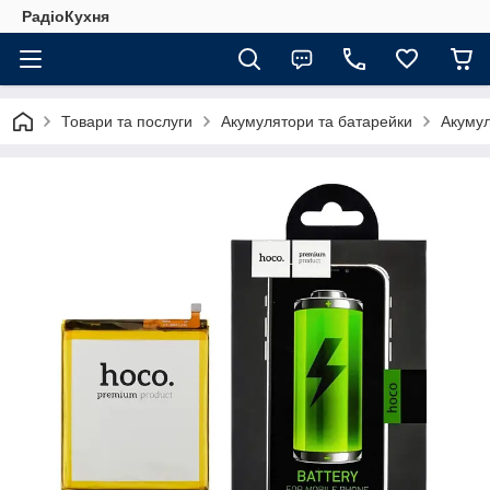
РадіоКухня
Товари та послуги
Акумулятори та батарейки
Акуму