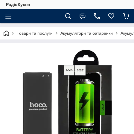
РадіоКухня
Товари та послуги
Акумулятори та батарейки
Акуму