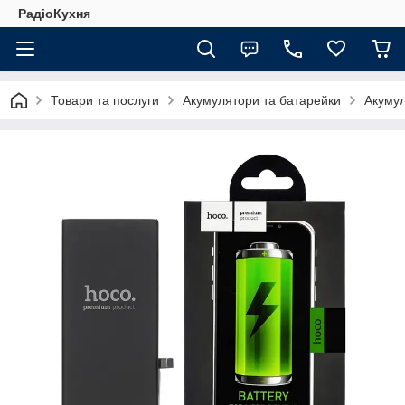
РадіоКухня
Товари та послуги
Акумулятори та батарейки
Акуму