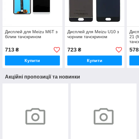
Дисплей для Meizu M6T з
Дисплей для Meizu U10 з
Дисп
білим тачскрином
чорним тачскрином
21 (
тачс
713
723
578
₴
₴
Купити
Купити
Акційні пропозиції та новинки