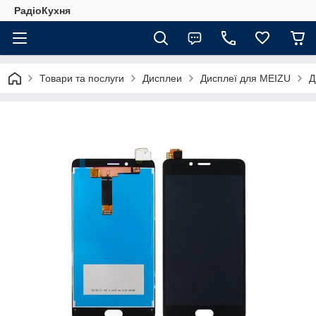
РадіоКухня
Товари та послуги
Дисплеи
Дисплеї для MEIZU
Д