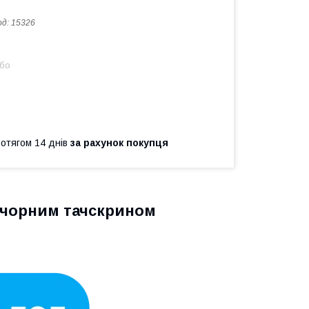
од:
15326
або
ротягом 14 днів
за рахунок покупця
з чорним тачскрином