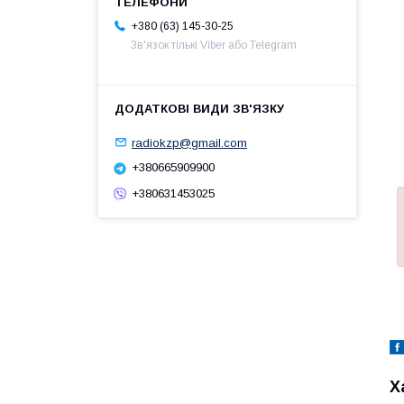
+380 (63) 145-30-25
Зв'язок тількі Viber або Telegram
radiokzp@gmail.com
+380665909900
+380631453025
Х