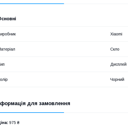
Основні
иробник
Xiaomi
атеріал
Скло
ип
Дисплей
олір
Чорний
нформація для замовлення
іна:
975 ₴