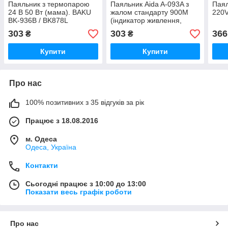
Паяльник з термопарою
Паяльник Aida A-093A з
Паял
24 В 50 Вт (мама). BAKU
жалом стандарту 900M
220V
BK-936B / BK878L
(індикатор живлення,
термоелемент Hakko,
303
303
366
₴
₴
220V, 40W)
Купити
Купити
Про нас
100% позитивних з 35 відгуків за рік
Працює з 18.08.2016
м. Одеса
Одеса, Україна
Контакти
Сьогодні працює з 10:00 до 13:00
Показати весь графік роботи
Про нас