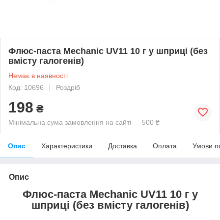
Флюс-паста Mechanic UV11 10 г у шприці (без
вмісту галогенів)
Немає в наявності
Код: 10696
Роздріб
198
₴
Мінімальна сума замовлення на сайті — 500 ₴
Опис
Характеристики
Доставка
Оплата
Умови п
Опис
Флюс-паста Mechanic UV11 10 г у
шприці (без вмісту галогенів)