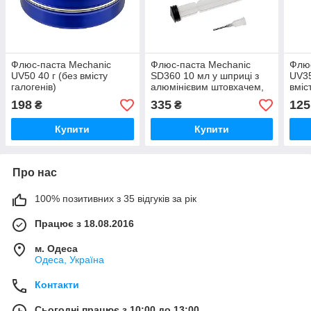
Флюс-паста Mechanic
Флюс-паста Mechanic
Флюс
UV50 40 г (без вмісту
SD360 10 мл у шприці з
UV35
галогенів)
алюмінієвим штовхачем,
вміс
безвідмивна, слабка
198
335
125
₴
₴
Купити
Купити
Про нас
100% позитивних з 35 відгуків за рік
Працює з 18.08.2016
м. Одеса
Одеса, Україна
Контакти
Сьогодні працює з 10:00 до 13:00