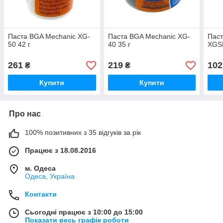
Паста BGA Mechanic XG-
Паста BGA Mechanic XG-
Паст
50 42 г
40 35 г
XGSP
261
219
102
₴
₴
Купити
Купити
Про нас
100% позитивних з 35 відгуків за рік
Працює з 18.08.2016
м. Одеса
Одеса, Україна
Контакти
Сьогодні працює з 10:00 до 15:00
Показати весь графік роботи