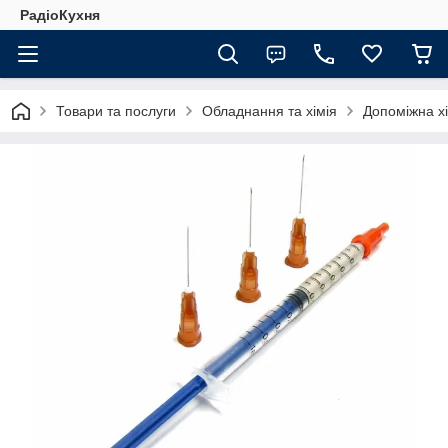
РадіоКухня
Товари та послуги
Обладнання та хімія
Допоміжна хі