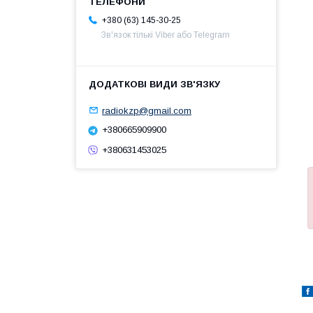
+380 (63) 145-30-25
Зв'язок тількі Viber або Telegram
radiokzp@gmail.com
+380665909900
+380631453025