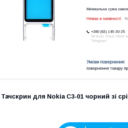
Мінімальна сума замов
Немає в наявності
К
+380 (63) 145-30-25
Зв'язок тількі Viber 
Telegram
повернення товару п
Тачскрин для Nokia C3-01 чорний зі с