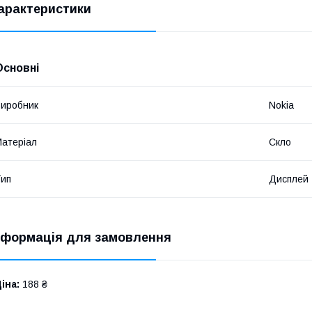
арактеристики
Основні
иробник
Nokia
атеріал
Скло
ип
Дисплей
нформація для замовлення
іна:
188 ₴