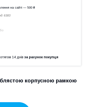
лення на сайті — 500 ₴
од:
6383
або
ротягом 14 днів
за рахунок покупця
ріблястою корпусною рамкою